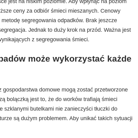
e jest na niskim poziomie. Aby wpłynąć na poziom
yższe ceny za odbiór śmieci mieszanych. Cenowy
ra metodę segregowania odpadków. Brak jeszcze
 segregacja. Jednak to duży krok na przód. Ważna jest
wynikających z segregowania śmieci.
dpadów może wykorzystać każde
ez gospodarstwa domowe mogą zostać przetworzone
 bolączką jest to, że do worków trafiają śmieci
e szklanymi butelkami nie zanieczyści tłuczki do
turze są dużym problemem. Aby unikać takich sytuacji