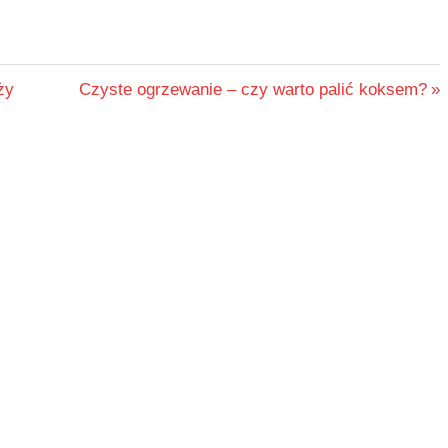
Next
ży
Czyste ogrzewanie – czy warto palić koksem?
Post: