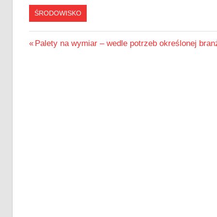
ŚRODOWISKO
Nawigacja
Previous
Palety na wymiar – wedle potrzeb określonej bran
Post:
wpisu