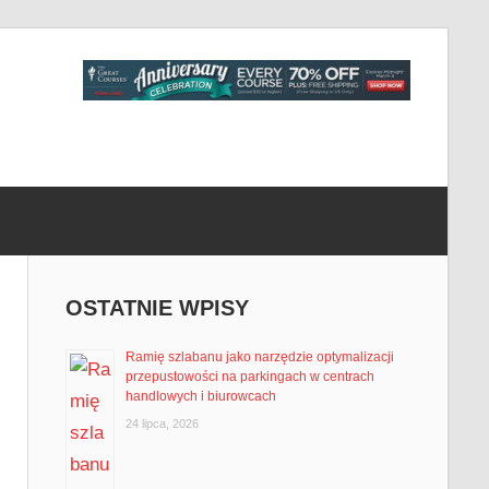
OSTATNIE WPISY
Ramię szlabanu jako narzędzie optymalizacji
przepustowości na parkingach w centrach
handlowych i biurowcach
24 lipca, 2026