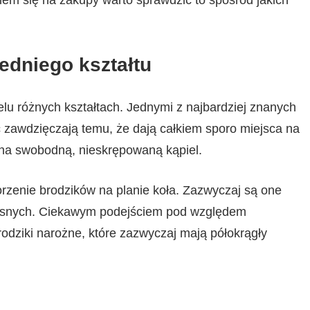
iem się na zakupy warto sprawdzić to spośród jakich
edniego kształtu
lu różnych kształtach. Jednymi z najbardziej znanych
 zawdzięczają temu, że dają całkiem sporo miejsca na
na swobodną, nieskrępowaną kąpiel.
rzenie brodzików na planie koła. Zazwyczaj są one
esnych. Ciekawym podejściem pod względem
odziki narożne, które zazwyczaj mają półokrągły