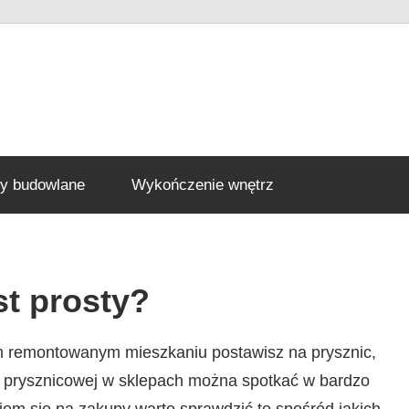
ły budowlane
Wykończenie wnętrz
st prosty?
m remontowanym mieszkaniu postawisz na prysznic,
y prysznicowej w sklepach można spotkać w bardzo