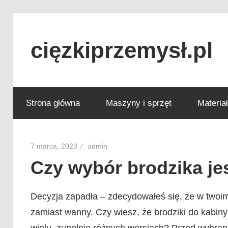
Skip
to
cięzkiprzemysł.pl
content
Najlepsze
informacje
Strona główna
Maszyny i sprzęt
Materia
ze
świata
przemysłu!
7 marca, 2023
admin
Czy wybór brodzika je
Decyzja zapadła – zdecydowałeś się, że w twoi
zamiast wanny. Czy wiesz, że brodziki do kabin