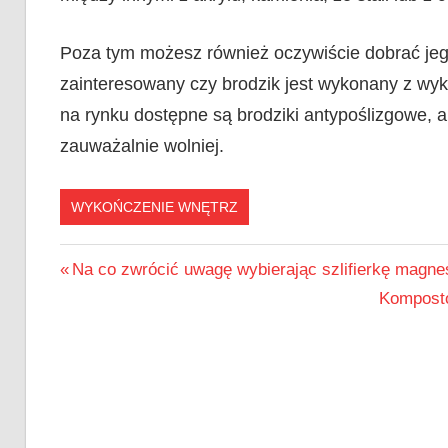
Poza tym możesz również oczywiście dobrać jego
zainteresowany czy brodzik jest wykonany z wyk
na rynku dostępne są brodziki antypoślizgowe, a 
zauważalnie wolniej.
WYKOŃCZENIE WNĘTRZ
Nawigacja
Previous
Na co zwrócić uwagę wybierając szlifierkę magn
Post:
Next
Komposto
wpisu
Post: