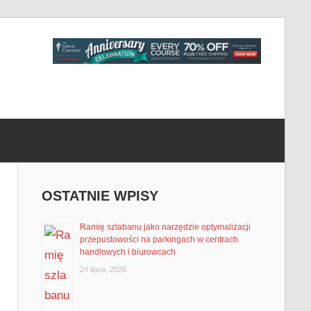
OSTATNIE WPISY
Ramię szlabanu jako narzędzie optymalizacji
przepustowości na parkingach w centrach
handlowych i biurowcach
24 lipca, 2026