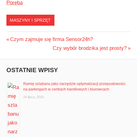
Poręba
MASZYNY I SPRZĘT
Nawigacja
Previous
Czym zajmuje się firma Sensor24h?
Post:
Next
Czy wybór brodzika jest prosty?
wpisu
Post:
OSTATNIE WPISY
Ramię szlabanu jako narzędzie optymalizacji przepustowości
na parkingach w centrach handlowych i biurowcach
24 lipca, 2026