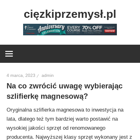
Skip
cięzkiprzemysł.pl
to
content
Najlepsze
informacje
ze
świata
przemysłu!
4 marca, 2023
admin
Na co zwrócić uwagę wybierając
szlifierkę magnesową?
Oryginalna szlifierka magnesowa to inwestycja na
lata, dlatego też tym bardziej warto postawić na
wysokiej jakości sprzęt od renomowanego
producenta. Najwyższej klasy sprzęt wykonany jest z