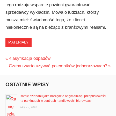
tego rodzaju wsparcie powinni gwarantować
sprzedawcy wykładzin. Mowa o ludziach, którzy
muszą mieć świadomość tego, że klienci
niekoniecznie są na bieżąco z branżowymi realiami.
MATERIAŁY
Nawigacja
Previous
Klasyfikacja odpadów
Post:
Next
Czemu warto używać pojemników jednorazowych?
wpisu
Post:
OSTATNIE WPISY
Ramię szlabanu jako narzędzie optymalizacji przepustowości
na parkingach w centrach handlowych i biurowcach
24 lipca, 2026