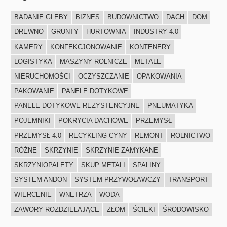
BADANIE GLEBY
BIZNES
BUDOWNICTWO
DACH
DOM
DREWNO
GRUNTY
HURTOWNIA
INDUSTRY 4.0
KAMERY
KONFEKCJONOWANIE
KONTENERY
LOGISTYKA
MASZYNY ROLNICZE
METALE
NIERUCHOMOŚCI
OCZYSZCZANIE
OPAKOWANIA
PAKOWANIE
PANELE DOTYKOWE
PANELE DOTYKOWE REZYSTENCYJNE
PNEUMATYKA
POJEMNIKI
POKRYCIA DACHOWE
PRZEMYSŁ
PRZEMYSŁ 4.0
RECYKLING CYNY
REMONT
ROLNICTWO
RÓŻNE
SKRZYNIE
SKRZYNIE ZAMYKANE
SKRZYNIOPALETY
SKUP METALI
SPALINY
SYSTEM ANDON
SYSTEM PRZYWOŁAWCZY
TRANSPORT
WIERCENIE
WNĘTRZA
WODA
ZAWORY ROZDZIELAJĄCE
ZŁOM
ŚCIEKI
ŚRODOWISKO