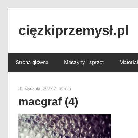
Skip
to
cięzkiprzemysł.pl
content
Najlepsze
informacje
Strona główna
Maszyny i sprzęt
Materia
ze
świata
przemysłu!
31 stycznia, 2022
admin
macgraf (4)