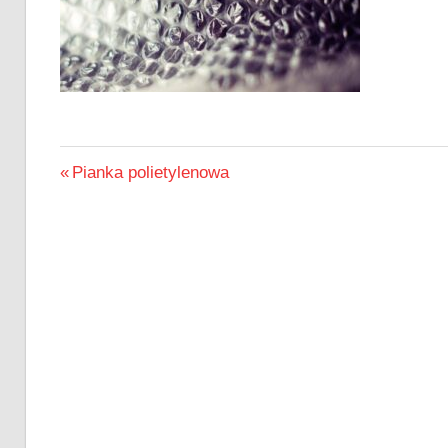
Nawigacja
Previous
Pianka polietylenowa
Post:
wpisu