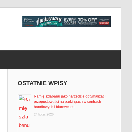
OSTATNIE WPISY
Ramię szlabanu jako narzędzie optymalizacji
przepustowości na parkingach w centrach
handlowych i biurowcach
24 lipca, 2026