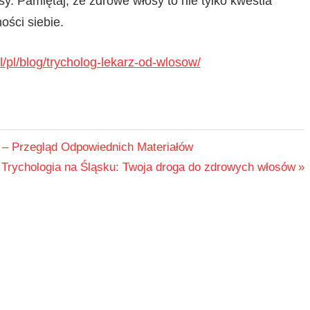
y. Pamiętaj, że zdrowe włosy to nie tylko kwestia
ości siebie.
pl/pl/blog/trycholog-lekarz-od-wlosow/
 – Przegląd Odpowiednich Materiałów
Next
Trychologia na Śląsku: Twoja droga do zdrowych włosów
Post: