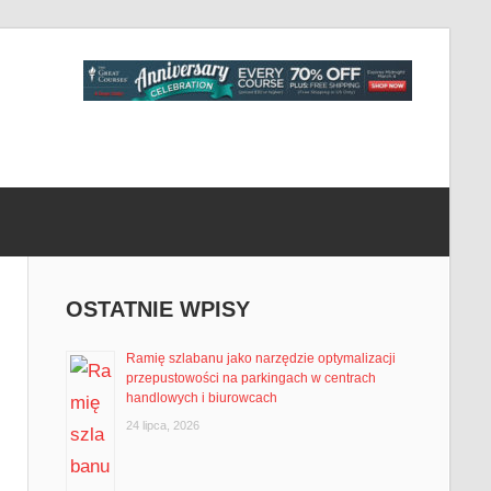
OSTATNIE WPISY
Ramię szlabanu jako narzędzie optymalizacji
przepustowości na parkingach w centrach
handlowych i biurowcach
24 lipca, 2026