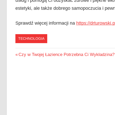
usług i pomogą Ci odzyskać zdrowe i piękne włos
estetyki, ale także dobrego samopoczucia i pewn
Sprawdź więcej informacji na
https://drturowski.
TECHNOLOGIA
Nawigacja
Previous
Czy w Twojej Łazience Potrzebna Ci Wykładzina?
Post:
wpisu