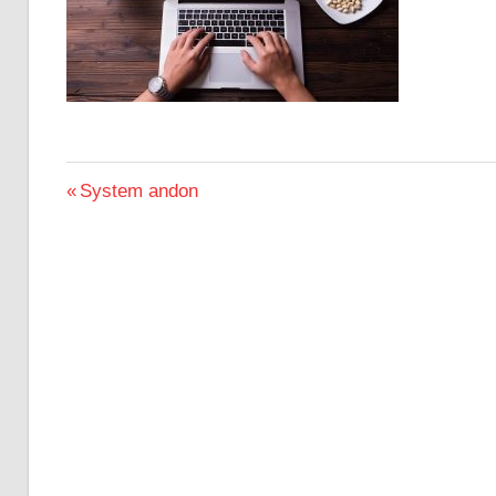
Nawigacja
Previous
System andon
Post:
wpisu