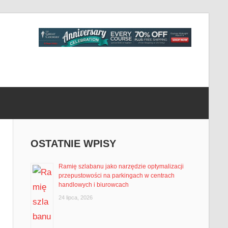
OSTATNIE WPISY
Ramię szlabanu jako narzędzie optymalizacji
przepustowości na parkingach w centrach
handlowych i biurowcach
24 lipca, 2026