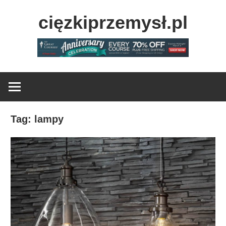
Skip
cięzkiprzemysł.pl
to
content
Najlepsze
informacje
ze
świata
przemysłu!
Tag:
lampy