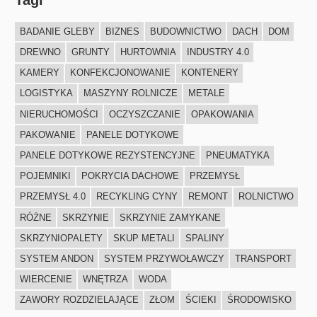
Tagi
BADANIE GLEBY
BIZNES
BUDOWNICTWO
DACH
DOM
DREWNO
GRUNTY
HURTOWNIA
INDUSTRY 4.0
KAMERY
KONFEKCJONOWANIE
KONTENERY
LOGISTYKA
MASZYNY ROLNICZE
METALE
NIERUCHOMOŚCI
OCZYSZCZANIE
OPAKOWANIA
PAKOWANIE
PANELE DOTYKOWE
PANELE DOTYKOWE REZYSTENCYJNE
PNEUMATYKA
POJEMNIKI
POKRYCIA DACHOWE
PRZEMYSŁ
PRZEMYSŁ 4.0
RECYKLING CYNY
REMONT
ROLNICTWO
RÓŻNE
SKRZYNIE
SKRZYNIE ZAMYKANE
SKRZYNIOPALETY
SKUP METALI
SPALINY
SYSTEM ANDON
SYSTEM PRZYWOŁAWCZY
TRANSPORT
WIERCENIE
WNĘTRZA
WODA
ZAWORY ROZDZIELAJĄCE
ZŁOM
ŚCIEKI
ŚRODOWISKO