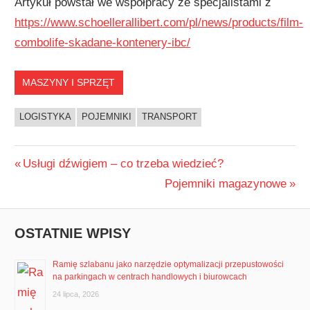
Artykuł powstał we współpracy ze specjalistami z
https://www.schoellerallibert.com/pl/news/products/film-
combolife-skadane-kontenery-ibc/
MASZYNY I SPRZĘT
LOGISTYKA
POJEMNIKI
TRANSPORT
Nawigacja
Previous
Usługi dźwigiem – co trzeba wiedzieć?
Post:
Next
Pojemniki magazynowe
wpisu
Post:
OSTATNIE WPISY
Ramię szlabanu jako narzędzie optymalizacji przepustowości
na parkingach w centrach handlowych i biurowcach
24 lipca, 2026