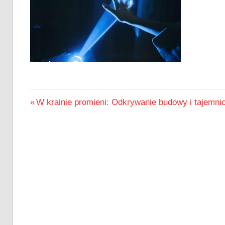
Nawigacja
Previous
W krainie promieni: Odkrywanie budowy i tajemni
Post:
wpisu