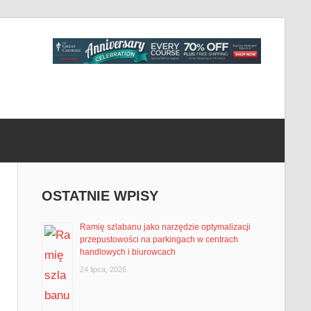
OSTATNIE WPISY
Ramię szlabanu jako narzędzie optymalizacji
przepustowości na parkingach w centrach
handlowych i biurowcach
24 lipca, 2026