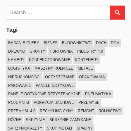
Search
Search
for:
Tagi
BADANIE GLEBY
BIZNES
BUDOWNICTWO
DACH
DOM
DREWNO
GRUNTY
HURTOWNIA
INDUSTRY 4.0
KAMERY
KONFEKCJONOWANIE
KONTENERY
LOGISTYKA
MASZYNY ROLNICZE
METALE
NIERUCHOMOŚCI
OCZYSZCZANIE
OPAKOWANIA
PAKOWANIE
PANELE DOTYKOWE
PANELE DOTYKOWE REZYSTENCYJNE
PNEUMATYKA
POJEMNIKI
POKRYCIA DACHOWE
PRZEMYSŁ
PRZEMYSŁ 4.0
RECYKLING CYNY
REMONT
ROLNICTWO
RÓŻNE
SKRZYNIE
SKRZYNIE ZAMYKANE
SKRZYNIOPALETY
SKUP METALI
SPALINY