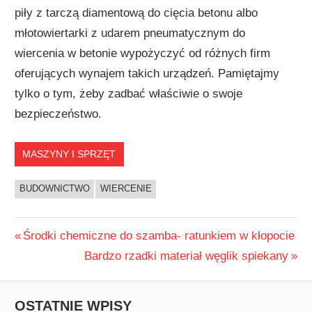
piły z tarczą diamentową do cięcia betonu albo
młotowiertarki z udarem pneumatycznym do
wiercenia w betonie wypożyczyć od różnych firm
oferujących wynajem takich urządzeń. Pamiętajmy
tylko o tym, żeby zadbać właściwie o swoje
bezpieczeństwo.
MASZYNY I SPRZĘT
BUDOWNICTWO
WIERCENIE
Nawigacja
Previous
Środki chemiczne do szamba- ratunkiem w kłopocie
Post:
Next
Bardzo rzadki materiał węglik spiekany
wpisu
Post:
OSTATNIE WPISY