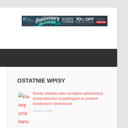
OSTATNIE WPISY
Ramię szlabanu jako narzędzie optymalizacji
przepustowości na parkingach w centrach
handlowych i biurowcach
24 lipca, 2026