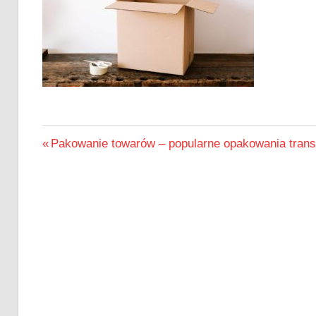
Nawigacja
Previous
Pakowanie towarów – popularne opakowania tran
Post:
wpisu